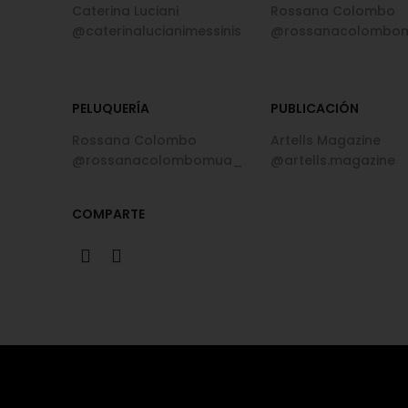
Caterina Luciani
Rossana Colombo
@caterinalucianimessinis
@rossanacolombo
PELUQUERÍA
PUBLICACIÓN
Rossana Colombo
Artells Magazine
@rossanacolombomua_
@artells.magazine
COMPARTE