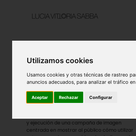
Utilizamos cookies
Queen Cap
Usamos cookies y otras técnicas de rastreo pa
anuncios adecuados, para analizar el tráfico e
Aceptar
Rechazar
Configurar
DETALLES DEL PROYECTO
Para Queen Cap nos centramos en la creaci
y ejecución de una campaña de imagen
centrada en mostrar al público cómo utilizar