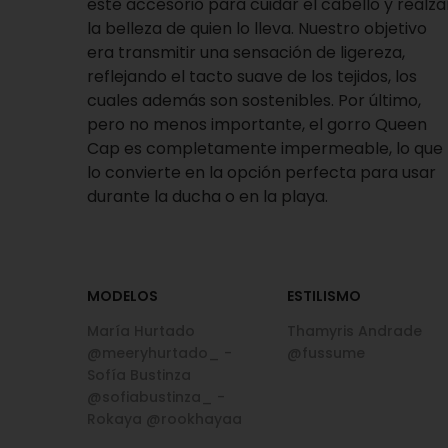
este accesorio para cuidar el cabello y realza
la belleza de quien lo lleva. Nuestro objetivo
era transmitir una sensación de ligereza,
reflejando el tacto suave de los tejidos, los
cuales además son sostenibles. Por último,
pero no menos importante, el gorro Queen
Cap es completamente impermeable, lo que
lo convierte en la opción perfecta para usar
durante la ducha o en la playa.
MODELOS
ESTILISMO
María Hurtado
Thamyris Andrade
@meeryhurtado_ -
@fussume
Sofía Bustinza
@sofiabustinza_ -
Rokaya @rookhayaa