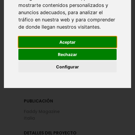
mostrarte contenidos personalizados y
anuncios adecuados, para analizar el
MAQUILLAJE
PELUQUERÍA
tráfico en nuestra web y para comprender
Thamyris
Raúl de Andreas
de donde llegan nuestros visitantes.
Andrade
Aceptar
Rechazar
VESTUARIO
ACCESORIOS
Configurar
Leyre Doueil,
Naranja Durango
Marina Irazabal
PUBLICACIÓN
Faddy Magazine
Italia
DETALLES DEL PROYECTO