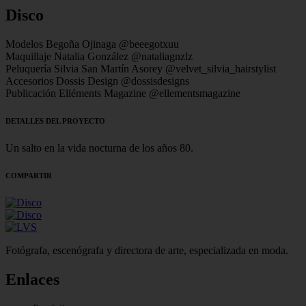
Disco
Modelos
Begoña Ojinaga @beeegotxuu
Maquillaje
Natalia González @nataliagnzlz
Peluquería
Silvia San Martín Asorey @velvet_silvia_hairstylist
Accesorios
Dossis Design @dossisdesigns
Publicación
Elléments Magazine @ellementsmagazine
DETALLES DEL PROYECTO
Un salto en la vida nocturna de los años 80.
COMPARTIR
Fotógrafa, escenógrafa y directora de arte, especializada en moda.
Enlaces