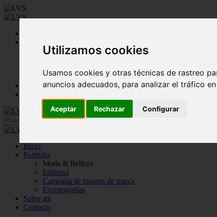
Inicio
Portfolio
Utilizamos cookies
Moda & Belleza
Editorial
Campaña de imagen de marca
Usamos cookies y otras técnicas de rastreo pa
Escenografías
anuncios adecuados, para analizar el tráfico e
Sobre mí
Contacto
Aceptar
Rechazar
Configurar
Inicio
Portfolio
Moda & Belleza
Editorial
Campaña de imagen de marca
Escenografías
Sobre mí
Contacto