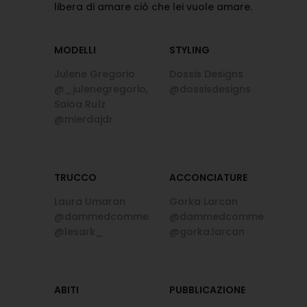
libera di amare ciò che lei vuole amare.
MODELLI
STYLING
Julene Gregorio
Dossis Designs
@_julenegregorio,
@dossisdesigns
Saioa Ruíz
@mierdajdr
TRUCCO
ACCONCIATURE
Laura Umaran
Gorka Larcan
@dammedcomme
@dammedcomme
@lesark_
@gorka.larcan
ABITI
PUBBLICAZIONE