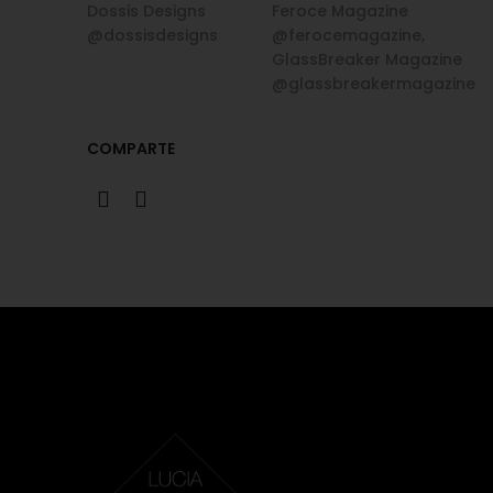
Dossis Designs
Feroce Magazine
@dossisdesigns
@ferocemagazine,
GlassBreaker Magazine
@glassbreakermagazine
COMPARTE