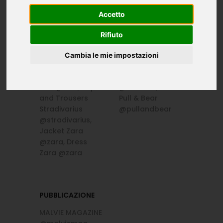
De La Fuente
Accetto
@lauradlf_
Rifiuto
Cambia le mie impostazioni
ABITI
ACCESSORI
Jacket Christian
Earrings Bershka
Dior @dior, Top
@bershka, Boots
and Trousers
Pull & Bear
Stradivarius
@pullandbear
@stradivarius,
Jacket Zara
@zara, Dress
Zara @zara
PUBBLICAZIONE
MALVIE MAGAZINE