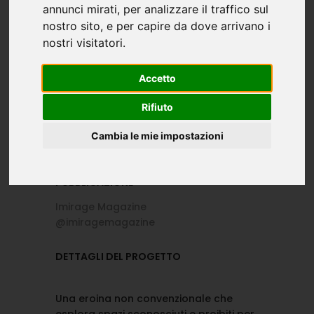
@beeegotxuu
González
annunci mirati, per analizzare il traffico sul
@nataliagnzlz
nostro sito, e per capire da dove arrivano i
nostri visitatori.
Accetto
ACCONCIATURE
ACCESSORI
Silvia San Martín Asorey
Dossis Design
Rifiuto
@velvet_silvia_hairstylist
@dossisdesigns
Cambia le mie impostazioni
PUBBLICAZIONE
Imirage Magazine
@imiragemagazine
DETTAGLI DEL PROGETTO
Una eroina non convenzionale che