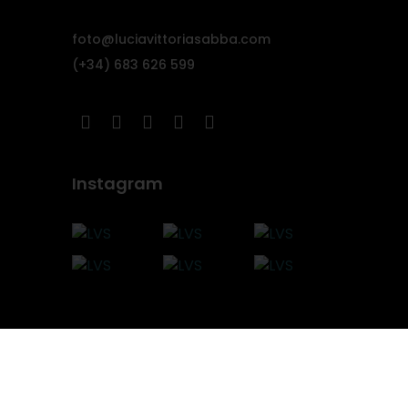
foto@luciavittoriasabba.com
(+34) 683 626 599
Instagram
Note legali
Privacy Policy
Cookie Policy
© 2026. Tutti i diritti riservati.